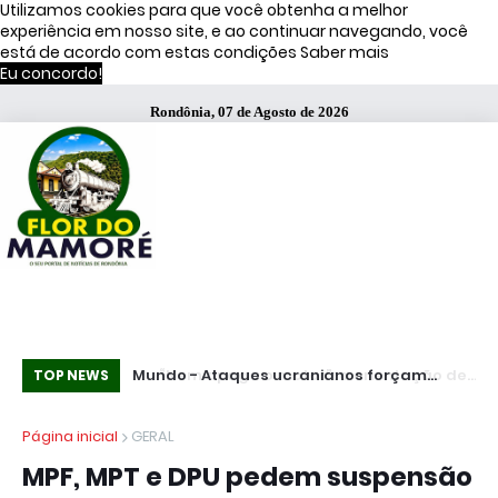
Utilizamos cookies para que você obtenha a melhor
experiência em nosso site, e ao continuar navegando, você
está de acordo com estas condições
Saber mais
Eu concordo!
Rondônia, 07 de Agosto de 2026
ientação de
Mundo - Ataques ucranianos forçam
Co
TOP NEWS
es Wagner,
paralisação de oleoduto que leva petróleo
Página inicial
GERAL
do Cazaquistão à Rússia
MPF, MPT e DPU pedem suspensão