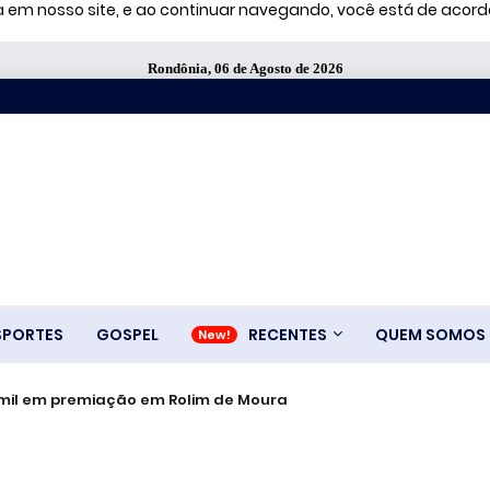
ia em nosso site, e ao continuar navegando, você está de aco
Rondônia, 06 de Agosto de 2026
SPORTES
GOSPEL
RECENTES
QUEM SOMOS
caro para voo de Jaques Wagner, segundo a PF
$ 25 mil em premiação em Rolim de Moura