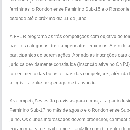
femininas, o Rondoniense Feminino Sub-15 e o Rondonie
estende até o próximo dia 11 de julho.
A FFER programa as três competições com objetivo de fome
nas três categorias dos campeonatos femininos. Além de a
participantes de agremiações. Abrindo as inscrições para cl
jurídica devidamente constituída (inscrição ativa no CNPJ
fornecimento das bolas oficiais das competições, além da
a logística entre hospedagem e transporte.
As competições estão previstas para começar a partir d
Feminino Sub-17 no mês de agosto e o Rondoniense Sub-2
julho. Os clubes interessados devem preencher, carimbar e
encaminhar via e-mail competicao@ffer.com.br dentro do 