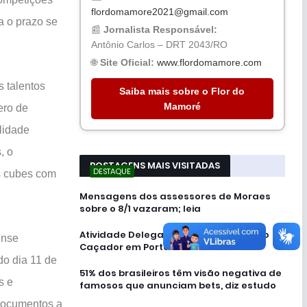
flordomamore2021@gmail.com
 o prazo se
📰
Jornalista Responsável:
Antônio Carlos – DRT 2043/RO
🌐
Site Oficial:
www.flordomamore.com
 talentos
Saiba mais sobre o Flor do
Mamoré
ero de
alidade
, o
POSTAGENS MAIS VISITADAS
DESTAQUE
os cubes com
Mensagens dos assessores de Moraes
sobre o 8/1 vazaram; leia
Atividade Delegada reforça Operação
ense
Caçador em Porto Velho
o dia 11 de
51% dos brasileiros têm visão negativa de
s e
famosos que anunciam bets, diz estudo
 documentos a