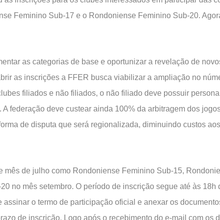
nse Feminino Sub-17 e o Rondoniense Feminino Sub-20. Agora
ntar as categorias de base e oportunizar a revelação de novos
brir as inscrições a FFER busca viabilizar a ampliação no núm
ubes filiados e não filiados, o não filiado deve possuir person
). A federação deve custear ainda 100% da arbitragem dos jogos
 forma de disputa que será regionalizada, diminuindo custos a
este mês de julho como Rondoniense Feminino Sub-15, Rondoni
0 no mês setembro. O período de inscrição segue até às 18h d
 assinar o termo de participação oficial e anexar os documento
prazo de inscrição. Logo após o recebimento do e-mail com os