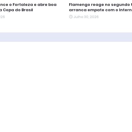
nce o Fortaleza e abre boa
Flamengo reage no segundo 
 Copa do Brasil
arranca empate com o Intern
026
Julho 30, 2026