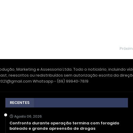
Próxi
dução, Marketing e Assessoria Ltda. Todo o noticiário, incluindo ví
ast, reescritos ou redistribuídos sem autorização escrita da dire
e2021@gmail.com Whatsapp - (69) 99940-7819
RECENTES
Agosto 06, 2026
Confronto durante operação termina com foragido
baleado e grande apreensão de drogas