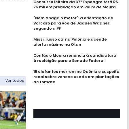
Concurso leiteiro da 37ª Expoagro terá R$
25 mil em premiação em Rolim de Moura
“Nem apaga o motor”: a orientação de
Vorcaro para voo de Jaques Wagner,
segundo a PF
Míssil russo cai na Polônia e acende
alerta máximo na Otan
Confúcio Moura renuncia à candidatura
à reeleição para o Senado Federal
15 elefantes morrem no Quênia e suspeita
recai sobre veneno usado em plantações
Ver todos
de tomate