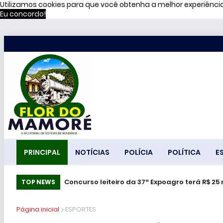
Utilizamos cookies para que você obtenha a melhor experiênc
Eu concordo!
PRINCIPAL
NOTÍCIAS
POLÍCIA
POLÍTICA
E
“Nem apaga o motor”: a orientação de Vor
Concurso leiteiro da 37ª Expoagro terá R
TOP NEWS
Página inicial
ESPORTES