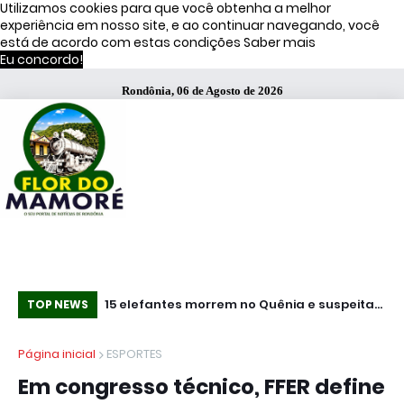
Utilizamos cookies para que você obtenha a melhor
experiência em nosso site, e ao continuar navegando, você
está de acordo com estas condições
Saber mais
Eu concordo!
Rondônia, 06 de Agosto de 2026
Míssil russo cai na Polônia e acende alerta
15 elefantes morrem no Quênia e suspeita
Co
TOP NEWS
máximo na Otan
recai sobre veneno usado em plantações
re
Página inicial
ESPORTES
de tomate
Em congresso técnico, FFER define