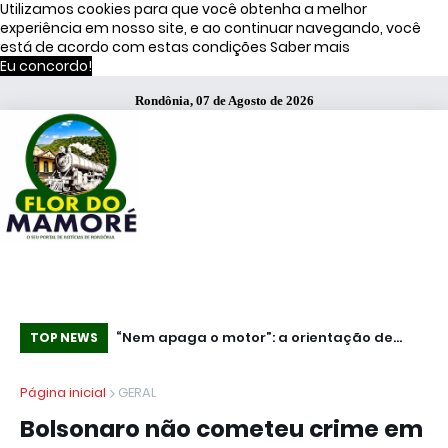
Utilizamos cookies para que você obtenha a melhor
experiência em nosso site, e ao continuar navegando, você
está de acordo com estas condições
Saber mais
Eu concordo!
Rondônia, 07 de Agosto de 2026
“Nem apaga o motor”: a orientação de
Mundo - Ataq
TOP NEWS
Vorcaro para voo de Jaques Wagner,
pa
Página inicial
GERAL
segundo a PF
do
Bolsonaro não cometeu crime em