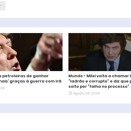
 petroleiras de ganhar
Mundo - Milei volta a chamar 
mais’ graças à guerra com Irã
“ladrão e corrupto” e diz que p
solto por “falha no processo”
026
Agosto 03, 2026