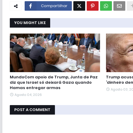
Compartilhar
YOU MIGHT LIKE
MundoCom apoio de Trump, Junta de Paz
Trump acusa
diz que Israel só deixará Gaza quando
‘dinheiro de
Hamas entregar armas
Agosto 03, 2
Agosto 04, 2026
POST A COMMENT