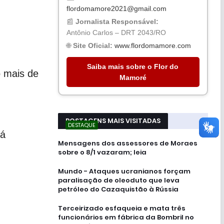
flordomamore2021@gmail.com
📰
Jornalista Responsável:
Antônio Carlos – DRT 2043/RO
🌐
Site Oficial:
www.flordomamore.com
Saiba mais sobre o Flor do
 mais de
Mamoré
POSTAGENS MAIS VISITADAS
DESTAQUE
rá
Mensagens dos assessores de Moraes
sobre o 8/1 vazaram; leia
Mundo - Ataques ucranianos forçam
paralisação de oleoduto que leva
petróleo do Cazaquistão à Rússia
Terceirizado esfaqueia e mata três
funcionários em fábrica da Bombril no