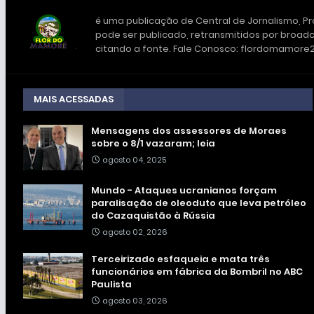
é uma publicação de Central de Jornalismo, Pro
pode ser publicado, retransmitidos por broadc
citando a fonte. Fale Conosco: flordomamor
MAIS ACESSADAS
Mensagens dos assessores de Moraes
sobre o 8/1 vazaram; leia
agosto 04, 2025
Mundo - Ataques ucranianos forçam
paralisação de oleoduto que leva petróleo
do Cazaquistão à Rússia
agosto 02, 2026
Terceirizado esfaqueia e mata três
funcionários em fábrica da Bombril no ABC
Paulista
agosto 03, 2026