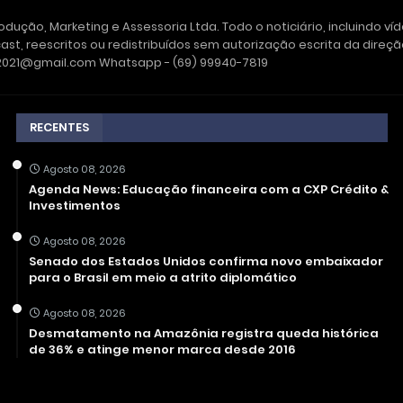
dução, Marketing e Assessoria Ltda. Todo o noticiário, incluindo ví
ast, reescritos ou redistribuídos sem autorização escrita da dire
e2021@gmail.com Whatsapp - (69) 99940-7819
RECENTES
Agosto 08, 2026
Agenda News: Educação financeira com a CXP Crédito &
Investimentos
Agosto 08, 2026
Senado dos Estados Unidos confirma novo embaixador
para o Brasil em meio a atrito diplomático
Agosto 08, 2026
Desmatamento na Amazônia registra queda histórica
de 36% e atinge menor marca desde 2016