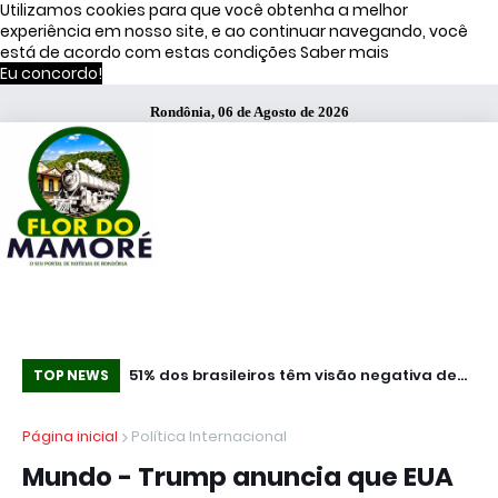
Utilizamos cookies para que você obtenha a melhor
experiência em nosso site, e ao continuar navegando, você
está de acordo com estas condições
Saber mais
Eu concordo!
Rondônia, 06 de Agosto de 2026
ça Operação
51% dos brasileiros têm visão negativa de
Co
TOP NEWS
famosos que anunciam bets, diz estudo
mi
Página inicial
Política Internacional
Mundo - Trump anuncia que EUA