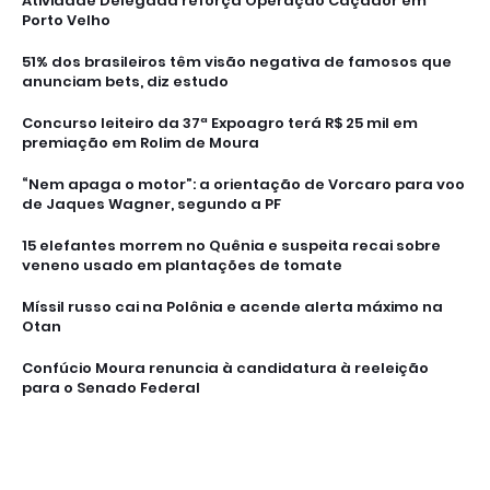
Atividade Delegada reforça Operação Caçador em
Porto Velho
51% dos brasileiros têm visão negativa de famosos que
anunciam bets, diz estudo
Concurso leiteiro da 37ª Expoagro terá R$ 25 mil em
premiação em Rolim de Moura
“Nem apaga o motor”: a orientação de Vorcaro para voo
de Jaques Wagner, segundo a PF
15 elefantes morrem no Quênia e suspeita recai sobre
veneno usado em plantações de tomate
Míssil russo cai na Polônia e acende alerta máximo na
Otan
Confúcio Moura renuncia à candidatura à reeleição
para o Senado Federal