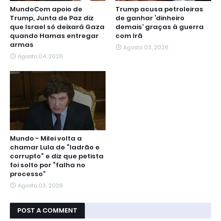
MundoCom apoio de
Trump acusa petroleiras
Trump, Junta de Paz diz
de ganhar ‘dinheiro
que Israel só deixará Gaza
demais’ graças à guerra
quando Hamas entregar
com Irã
armas
Agosto 03, 2026
Agosto 04, 2026
Mundo - Milei volta a
chamar Lula de “ladrão e
corrupto” e diz que petista
foi solto por “falha no
processo”
Agosto 03, 2026
POST A COMMENT