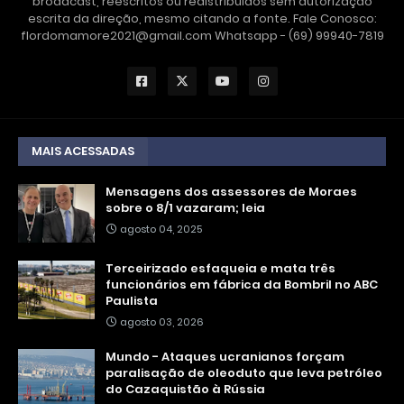
broadcast, reescritos ou redistribuídos sem autorização
escrita da direção, mesmo citando a fonte. Fale Conosco:
flordomamore2021@gmail.com Whatsapp - (69) 99940-7819
MAIS ACESSADAS
Mensagens dos assessores de Moraes
sobre o 8/1 vazaram; leia
agosto 04, 2025
Terceirizado esfaqueia e mata três
funcionários em fábrica da Bombril no ABC
Paulista
agosto 03, 2026
Mundo - Ataques ucranianos forçam
paralisação de oleoduto que leva petróleo
do Cazaquistão à Rússia