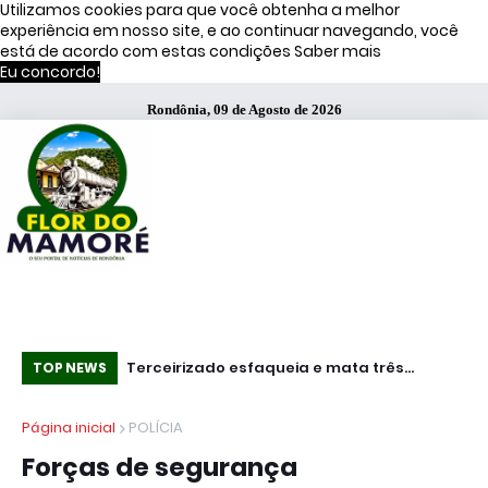
Utilizamos cookies para que você obtenha a melhor
experiência em nosso site, e ao continuar navegando, você
está de acordo com estas condições
Saber mais
Eu concordo!
Rondônia, 09 de Agosto de 2026
s de Moraes
Terceirizado esfaqueia e mata três
Mundo - Ataq
TOP NEWS
funcionários em fábrica da Bombril no ABC
pa
Página inicial
POLÍCIA
Paulista
do
Forças de segurança