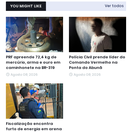
YOU MIGHT LIKE
Ver todos
PRF apreende 72,4 kg de
Polícia Civil prende líder do
mercúrio, arma e ouro em
Comando Vermelho na
caminhonete na BR-319
Ponta do Abunã
Agosto 08, 2026
Agosto 08, 2026
Fiscalização encontra
furto de energia em arena