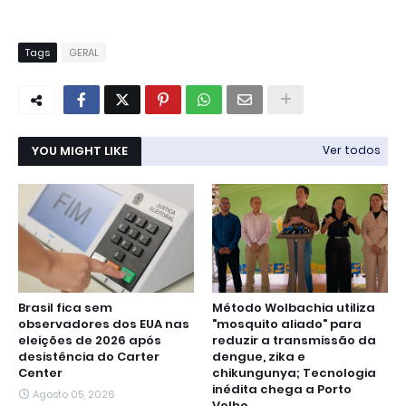
Tags
GERAL
YOU MIGHT LIKE
Ver todos
Brasil fica sem
Método Wolbachia utiliza
observadores dos EUA nas
"mosquito aliado" para
eleições de 2026 após
reduzir a transmissão da
desistência do Carter
dengue, zika e
Center
chikungunya; Tecnologia
inédita chega a Porto
Agosto 05, 2026
Velho