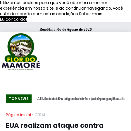
Utilizamos cookies para que você obtenha a melhor
experiência em nosso site, e ao continuar navegando, você
está de acordo com estas condições
Saber mais
Eu concordo!
Rondônia, 06 de Agosto de 2026
51% dos brasileiros têm visão negativa de
Atividade Delegada reforça Operação
Co
TOP NEWS
famosos que anunciam bets, diz estudo
Caçador em Porto Velho
mi
Página inicial
GERAL
EUA realizam ataque contra