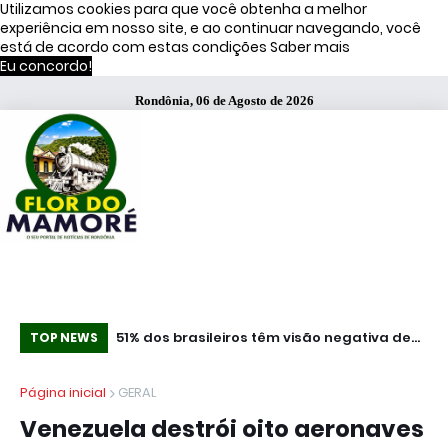
Utilizamos cookies para que você obtenha a melhor
experiência em nosso site, e ao continuar navegando, você
está de acordo com estas condições
Saber mais
Eu concordo!
Rondônia, 06 de Agosto de 2026
ça Operação
51% dos brasileiros têm visão negativa de
Co
TOP NEWS
famosos que anunciam bets, diz estudo
mi
Página inicial
GERAL
Venezuela destrói oito aeronaves