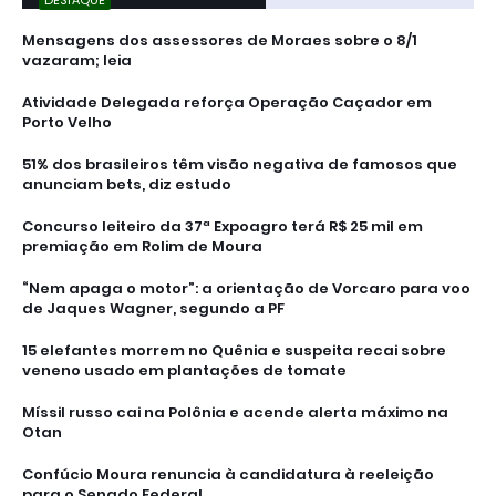
Mensagens dos assessores de Moraes sobre o 8/1
vazaram; leia
Atividade Delegada reforça Operação Caçador em
Porto Velho
51% dos brasileiros têm visão negativa de famosos que
anunciam bets, diz estudo
Concurso leiteiro da 37ª Expoagro terá R$ 25 mil em
premiação em Rolim de Moura
“Nem apaga o motor”: a orientação de Vorcaro para voo
de Jaques Wagner, segundo a PF
15 elefantes morrem no Quênia e suspeita recai sobre
veneno usado em plantações de tomate
Míssil russo cai na Polônia e acende alerta máximo na
Otan
Confúcio Moura renuncia à candidatura à reeleição
para o Senado Federal