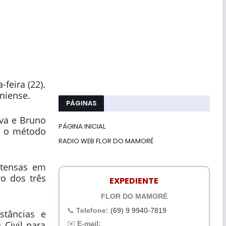
feira (22).
niense.
PÁGINAS
lva e Bruno
PÁGINA INICIAL
m o método
RADIO WEB FLOR DO MAMORÉ
ntensas em
o dos três
EXPEDIENTE
FLOR DO MAMORÉ
📞
Telefone:
(69) 9 9940-7819
stâncias e
 Civil para
✉️
E-mail: