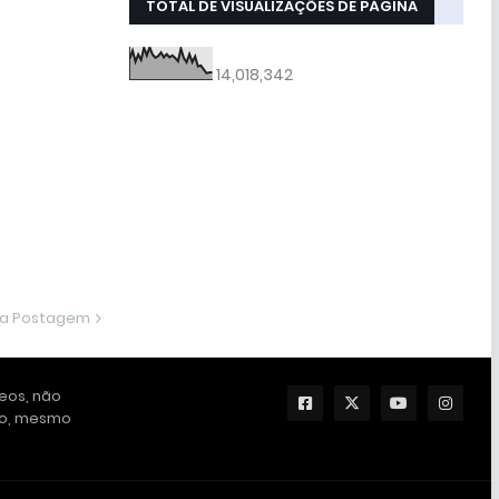
TOTAL DE VISUALIZAÇÕES DE PÁGINA
14,018,342
ma Postagem
deos, não
ção, mesmo