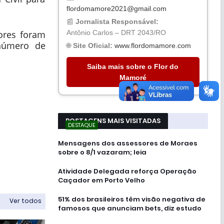
flordomamore2021@gmail.com
📰
Jornalista Responsável:
Antônio Carlos – DRT 2043/RO
ores foram
 número de
🌐
Site Oficial:
www.flordomamore.com
Saiba mais sobre o Flor do
Mamoré
POSTAGENS MAIS VISITADAS
DESTAQUE
Mensagens dos assessores de Moraes
sobre o 8/1 vazaram; leia
Atividade Delegada reforça Operação
Caçador em Porto Velho
51% dos brasileiros têm visão negativa de
Ver todos
famosos que anunciam bets, diz estudo