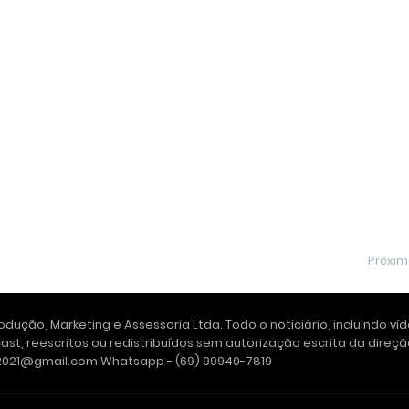
Próxi
dução, Marketing e Assessoria Ltda. Todo o noticiário, incluindo ví
ast, reescritos ou redistribuídos sem autorização escrita da dire
e2021@gmail.com Whatsapp - (69) 99940-7819