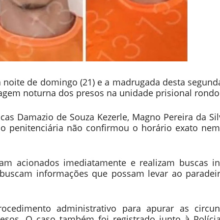
a noite de domingo (21) e a madrugada desta segunda-
tagem noturna dos presos na unidade prisional rondo
ucas Damazio de Souza Kezerle, Magno Pereira da Si
ão penitenciária não confirmou o horário exato ne
foram acionados imediatamente e realizam buscas i
s buscam informações que possam levar ao paradeir
ocedimento administrativo para apurar as circun
esos. O caso também foi registrado junto à Polícia