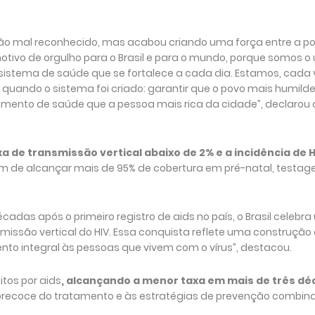
 tão mal reconhecido, mas acabou criando uma força entre a p
otivo de orgulho para o Brasil e para o mundo, porque somos o 
istema de saúde que se fortalece a cada dia. Estamos, cada 
uando o sistema foi criado: garantir que o povo mais humilde
ento de saúde que a pessoa mais rica da cidade”, declarou o
a de transmissão vertical abaixo de 2% e a incidência de 
ém de alcançar mais de 95% de cobertura em pré-natal, testag
cadas após o primeiro registro de aids no país, o Brasil celeb
smissão vertical do HIV. Essa conquista reflete uma construção 
o integral às pessoas que vivem com o vírus”, destacou.
tos por aids
, alcançando a menor taxa em mais de três dé
o precoce do tratamento e às estratégias de prevenção combi