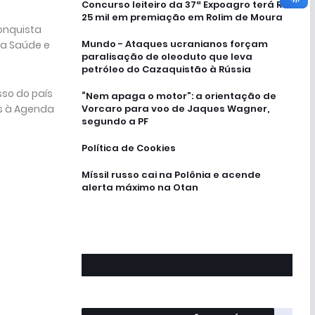
Concurso leiteiro da 37ª Expoagro terá R$
25 mil em premiação em Rolim de Moura
onquista
Mundo - Ataques ucranianos forçam
da Saúde e
paralisação de oleoduto que leva
petróleo do Cazaquistão à Rússia
so do país
“Nem apaga o motor”: a orientação de
Vorcaro para voo de Jaques Wagner,
os à Agenda
segundo a PF
Política de Cookies
Míssil russo cai na Polônia e acende
alerta máximo na Otan