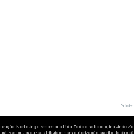
Próxi
dução, Marketing e Assessoria Ltda. Todo o noticiário, incluindo ví
ast, reescritos ou redistribuídos sem autorização escrita da dire