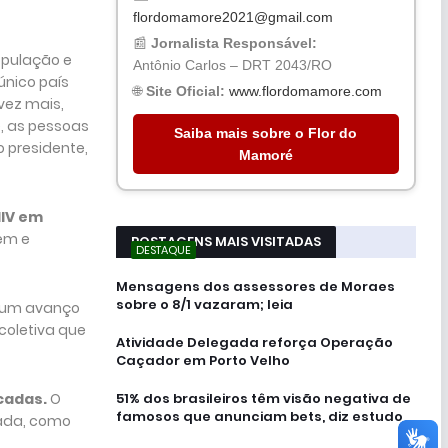
flordomamore2021@gmail.com
📰
Jornalista Responsável:
opulação e
Antônio Carlos – DRT 2043/RO
único país
🌐
Site Oficial:
www.flordomamore.com
vez mais,
, as pessoas
Saiba mais sobre o Flor do
 presidente,
Mamoré
HIV em
em e
POSTAGENS MAIS VISITADAS
DESTAQUE
Mensagens dos assessores de Moraes
sobre o 8/1 vazaram; leia
ra um avanço
coletiva que
Atividade Delegada reforça Operação
Caçador em Porto Velho
51% dos brasileiros têm visão negativa de
cadas.
O
famosos que anunciam bets, diz estudo
nada, como