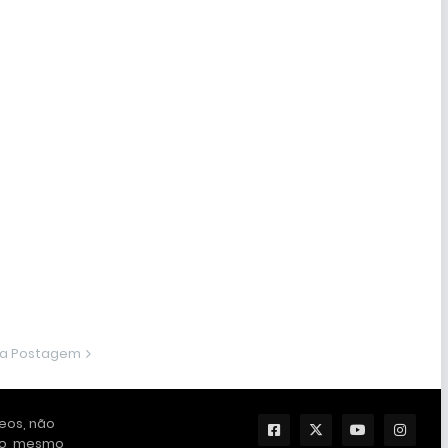
ma Postagem
deos, não
ção, mesmo