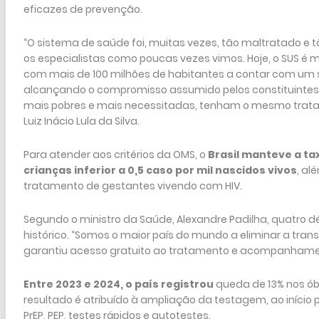
eficazes de prevenção.
“O sistema de saúde foi, muitas vezes, tão maltratado e
os especialistas como poucas vezes vimos. Hoje, o SUS é m
com mais de 100 milhões de habitantes a contar com um s
alcançando o compromisso assumido pelos constituintes q
mais pobres e mais necessitadas, tenham o mesmo tratam
Luiz Inácio Lula da Silva.
Para atender aos critérios da OMS, o
Brasil manteve a tax
crianças inferior a 0,5 caso por mil nascidos vivos
, al
tratamento de gestantes vivendo com HIV.
Segundo o ministro da Saúde, Alexandre Padilha, quatro dé
histórico. “Somos o maior país do mundo a eliminar a tran
garantiu acesso gratuito ao tratamento e acompanhament
Entre 2023 e 2024, o país registrou
queda de 13% nos óbi
resultado é atribuído à ampliação da testagem, ao iníci
PrEP, PEP, testes rápidos e autotestes.