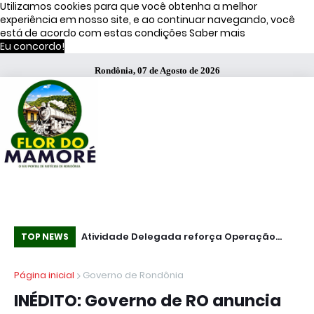
Utilizamos cookies para que você obtenha a melhor
experiência em nosso site, e ao continuar navegando, você
está de acordo com estas condições
Saber mais
Eu concordo!
Rondônia, 07 de Agosto de 2026
Atividade Delegada reforça Operação
51% dos brasileiros têm visão negativa de
Co
TOP NEWS
Caçador em Porto Velho
famosos que anunciam bets, diz estudo
mi
Página inicial
Governo de Rondônia
INÉDITO: Governo de RO anuncia