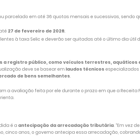
ou parcelado em até 36 quotas mensais e sucessivas, sendo q
 até
27 de fevereiro de 2026
;
ntes à taxa Selic e deverão ser quitadas até o último dia útil
 a registro público, como veículos terrestres, aquáticos 
tualização deve se basear em
laudos técnicos
especializados 
ercado de bens semelhantes
.
m a avaliação feita por ele durante o prazo em que a Receita 
orienta.
edida é a
antecipação da arrecadação tributária
. “Em vez de
mo, cinco anos, o governo antecipa essa arrecadação, cobrand