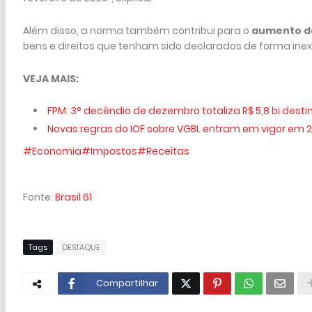
Além disso, a norma também contribui para o
aumento da
bens e direitos que tenham sido declarados de forma inex
VEJA MAIS:
FPM: 3° decêndio de dezembro totaliza R$ 5,8 bi desti
Novas regras do IOF sobre VGBL entram em vigor em 
#Economia
#Impostos
#Receitas
Fonte:
Brasil 61
Tags
DESTAQUE
Compartilhar