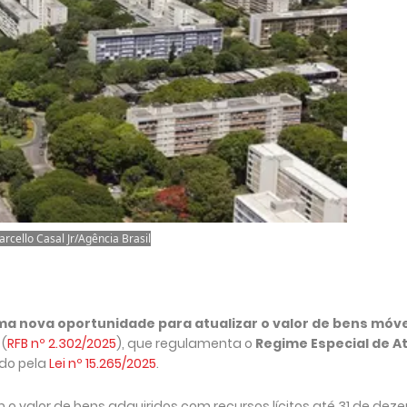
arcello Casal Jr/Agência Brasil
uma nova oportunidade para atualizar o valor de bens móve
 (
RFB nº 2.302/2025
), que regulamenta o
Regime Especial de A
uído pela
Lei nº 15.265/2025
.
m o valor de bens adquiridos com recursos lícitos até 31 de de