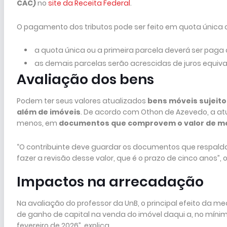
CAC)
no
site da Receita Federal
.
O pagamento dos tributos pode ser feito em quota única 
a quota única ou a primeira parcela deverá ser paga
as demais parcelas serão acrescidas de juros equivale
Avaliação dos bens
Podem ter seus valores atualizados
bens móveis sujeitos
além de imóveis
. De acordo com Othon de Azevedo, a a
menos, em
documentos que comprovem o valor de m
“O contribuinte deve guardar os documentos que respalda
fazer a revisão desse valor, que é o prazo de cinco anos”, 
Impactos na arrecadação
Na avaliação do professor da UnB, o principal efeito da m
de ganho de capital na venda do imóvel daqui a, no míni
fevereiro de 2026”, explica.