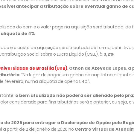
ossível antecipar a tributação sobre eventual ganho de ca
tualizado do bem e o valor pago na aquisição será tributada, de
alíquota de 4%
.
rcado e o custo de aquisição será tributada de forma definitiva
 Contribuição Social sobre o Lucro Líquido (CSLL), à
3,2%
.
niversidade de Brasília (UnB)
,
Othon de Azevedo Lopes
, a 
ributária
. “No lugar de pagar um ganho de capital na alíquota
e fevereiro, numa alíquota de apenas 4%”.
ortante:
o bem atualizado não poderá ser alienado pelo pra
or considerado para fins tributários será o anterior, ou seja, o 
iro de 2026 para entregar a Declaração de Opção pelo Reg
l a partir de 2 de janeiro de 2026 no
Centro Virtual de Atendi