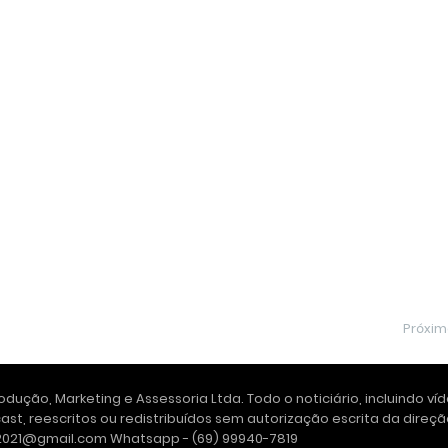
Próxi
dução, Marketing e Assessoria Ltda. Todo o noticiário, incluindo ví
ast, reescritos ou redistribuídos sem autorização escrita da dire
e2021@gmail.com Whatsapp - (69) 99940-7819