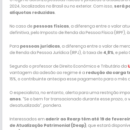
2024, localizados no Brasil ou no exterior. Com isso,
será p
alíquotas reduzidas
.
No caso de
pessoas físicas
, a diferença entre o valor a
definitiva, pelo Imposto de Renda da Pessoa Física (IRPF), à
Para
pessoas jurídicas
, a diferença entre o valor de me
de Renda da Pessoa Jurídica (IRPJ), à taxa de
4,8%
, e pela
Segundo o professor de Direito Econômico e Tributário da
U
vantagem da adesão ao regime é a
redução da carga t
15%, o contribuinte antecipa esse pagamento para o mês d
O especialista, no entanto, alerta para uma restrição imp
anos
. “Se o bem for transacionado durante esse prazo, o val
desatualizado”, pondera.
Interessados em
aderir ao Rearp têm até 19 de fevere
de Atualização Patrimonial (Deap)
, que estará disponíve