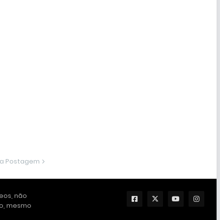
ma Postagem
deos, não
ção, mesmo