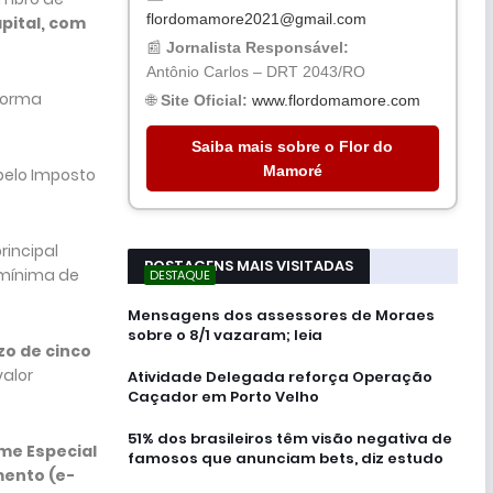
flordomamore2021@gmail.com
pital, com
📰
Jornalista Responsável:
Antônio Carlos – DRT 2043/RO
 forma
🌐
Site Oficial:
www.flordomamore.com
Saiba mais sobre o Flor do
Mamoré
 pelo Imposto
principal
POSTAGENS MAIS VISITADAS
 mínima de
DESTAQUE
Mensagens dos assessores de Moraes
sobre o 8/1 vazaram; leia
zo de cinco
valor
Atividade Delegada reforça Operação
Caçador em Porto Velho
51% dos brasileiros têm visão negativa de
ime Especial
famosos que anunciam bets, diz estudo
mento (e-