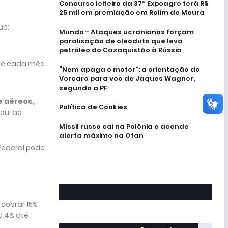
Concurso leiteiro da 37ª Expoagro terá R$
25 mil em premiação em Rolim de Moura
ue:
Mundo - Ataques ucranianos forçam
paralisação de oleoduto que leva
petróleo do Cazaquistão à Rússia
 de cada mês.
“Nem apaga o motor”: a orientação de
Vorcaro para voo de Jaques Wagner,
segundo a PF
e aéreos,
Política de Cookies
ou, ao
Míssil russo cai na Polônia e acende
alerta máximo na Otan
Federal pode
 cobrar 15%
o 4% até