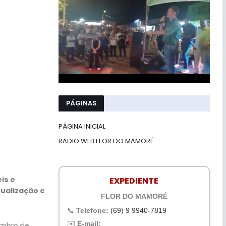
PÁGINAS
PÁGINA INICIAL
RADIO WEB FLOR DO MAMORÉ
is e
EXPEDIENTE
tualização e
FLOR DO MAMORÉ
📞
Telefone:
(69) 9 9940-7819
✉️
E-mail:
zembro de