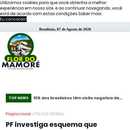
Utilizamos cookies para que você obtenha a melhor
experiência em nosso site, e ao continuar navegando, você
está de acordo com estas condições
Saber mais
Eu concordo!
Rondônia, 07 de Agosto de 2026
ça Operação
51% dos brasileiros têm visão negativa de
Co
TOP NEWS
famosos que anunciam bets, diz estudo
mi
Página inicial
POLÍCIA FEDERAL
PF investiga esquema que